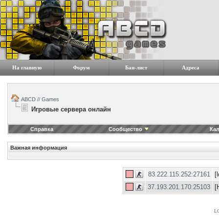
На главную
Форум
Бан-лист
Адреса
ABCD // Games
Игровые сервера онлайн
Справка
Сообщество
Ка
Важная информация
83.222.115.252:27161
[
37.193.201.170:25103
[
LG