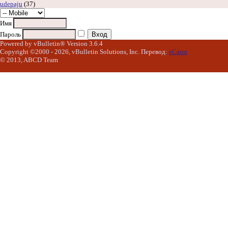
udepaju
(37)
Имя
Пароль
Powered by vBulletin® Version 3.6.4
Copyright ©2000 - 2026, vBulletin Solutions, Inc. Перевод:
zCarot
© 2013, ABCD Team