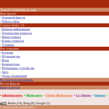
Домой
Сообщения за день
Наш проект
-
Основной форум
-
Работа сайта
Counter-Strike 1.6
-
Важная информация
-
Технические вопросы
-
Наши сервера
-
Кланы серверов
-
Турниры
Вне тематики
-
Курилка
-
Мультимедиа
-
Игры
-
Компьютеры
-
Мобильные устройства
-
Авто
-
Доска объявлений
Все разделы прочитаны
Кто на форуме
Присутствуют
:
•
Administrators
•
Moderators
•
Global Moderators
•
Co-Admins
•
Support
•
n1!!!
,
Baidu (14)
,
Bing (8)
,
Google (1)
Сегодня день рождения у