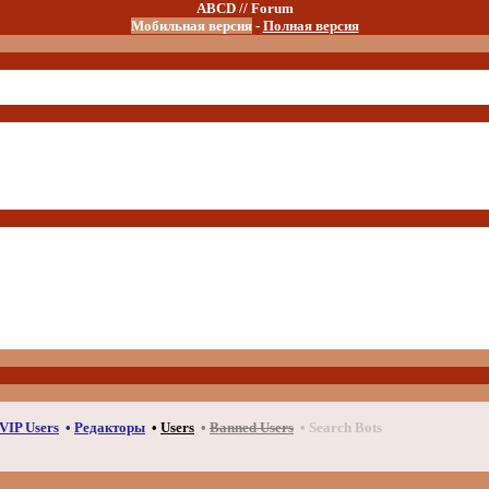
ABCD // Forum
Мобильная версия
-
Полная версия
VIP Users
•
Редакторы
•
Users
•
Banned Users
• Search Bots