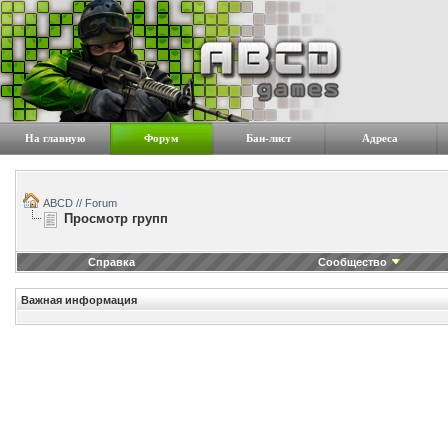
На главную
Форум
Бан-лист
Адреса
ABCD // Forum
Просмотр групп
Справка
Сообщество
Важная информация