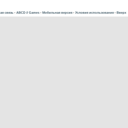
ая связь
-
ABCD // Games
-
Мобильная версия
-
Условия использования
-
Вверх