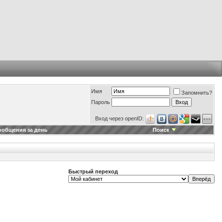
Имя
Запомнить?
Пароль
Вход через openID:
ообщения за день
Поиск
Быстрый переход