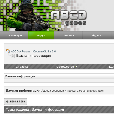
На главную
Форум
Бан-лист
Адреса
ABCD // Forum
>
Counter-Strike 1.6
Важная информация
Справка
Сообщество
Ка
Важная информация
Важная информация
Адреса серверов и прочая важная информация.
Темы раздела
: Важная информация