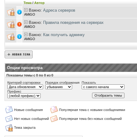
Тема
/
Автор
Важно:
Адреса серверов
AMiGO
Важно:
Правила поведения на серверах
AMiGO
Важно:
Как получить админку
AMiGO
Опции просмотра
Показаны темы с 0 по 0 из 0
Критерий сортировки
Порядок отображения
Показать
Префикс
Новые сообщения
Популярная тема с новыми сообщениями
Нет новых сообщений
Популярная тема без новых сообщений
Тема закрыта