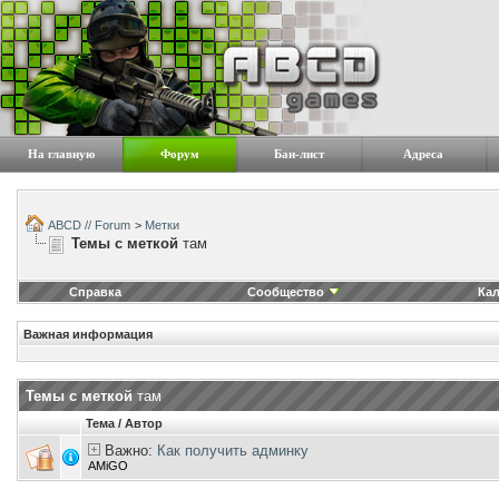
На главную
Форум
Бан-лист
Адреса
ABCD // Forum
>
Метки
Темы с меткой
там
Справка
Сообщество
Ка
Важная информация
Темы с меткой
там
Тема / Автор
Важно:
Как получить админку
AMiGO