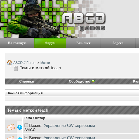
На главную
Форум
Бан-лист
Адреса
ABCD // Forum
>
Метки
Темы с меткой
teach
Справка
Сообщество
Ка
Важная информация
Темы с меткой
teach
Тема / Автор
Важно:
Управление CW серверами
AMiGO
Важно:
Управление CW серверами