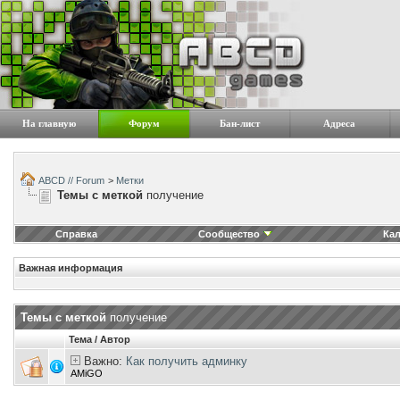
На главную
Форум
Бан-лист
Адреса
ABCD // Forum
>
Метки
Темы с меткой
получение
Справка
Сообщество
Ка
Важная информация
Темы с меткой
получение
Тема / Автор
Важно:
Как получить админку
AMiGO