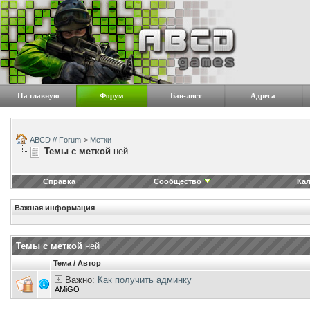
На главную
Форум
Бан-лист
Адреса
ABCD // Forum
>
Метки
Темы с меткой
ней
Справка
Сообщество
Ка
Важная информация
Темы с меткой
ней
Тема / Автор
Важно:
Как получить админку
AMiGO