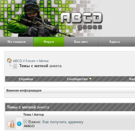
На главную
Форум
Бан-лист
Адреса
ABCD // Forum
>
Метки
Темы с меткой
анкета
Справка
Сообщество
Ка
Важная информация
Темы с меткой
анкета
Тема / Автор
Важно:
Как получить админку
AMiGO