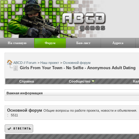
На главную
Форум
Бан-лист
Адреса
ABCD // Forum
>
Наш проект
>
Основной форум
Girls From Your Town - No Selfie - Anonymous Adult Dating
Справка
Сообщество
Ка
Важная информация
Основной форум
Общие вопросы по работе проекта, новости и объявления.
:
5511