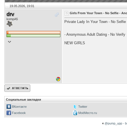
19.05.2026, 19:01
drv
Girls From Your Town - No Selfie - A
kompA5
Private Lady In Your Town - No Selfi
- Anonymous Adult Dating - No Verify
NEW GIRLS
Социальные закладки
ВКонтакте
Twitter
Facebook
МоёМесто.ru
«
@pump_upp - be