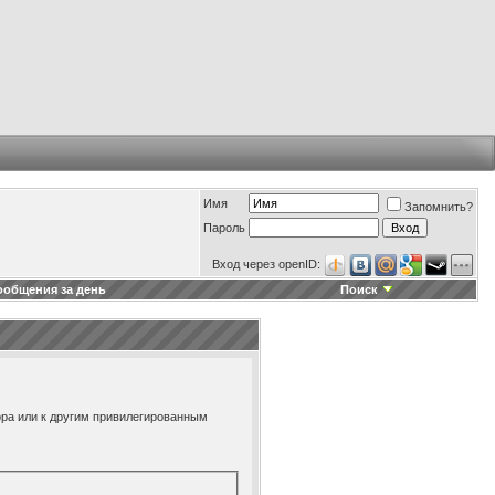
Имя
Запомнить?
Пароль
Вход через openID:
ообщения за день
Поиск
ора или к другим привилегированным