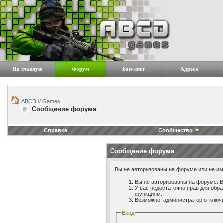
На главную
Форум
Бан-лист
Адреса
ABCD // Games
Сообщение форума
Справка
Сообщество
Сообщение форума
Вы не авторизованы на форуме или не име
Вы не авторизованы на форуме. В
У вас недостаточно прав для обр
функциям.
Возможно, администратор отключи
Вход