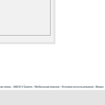
ая связь
-
ABCD // Games
-
Мобильная версия
-
Условия использования
-
Вверх