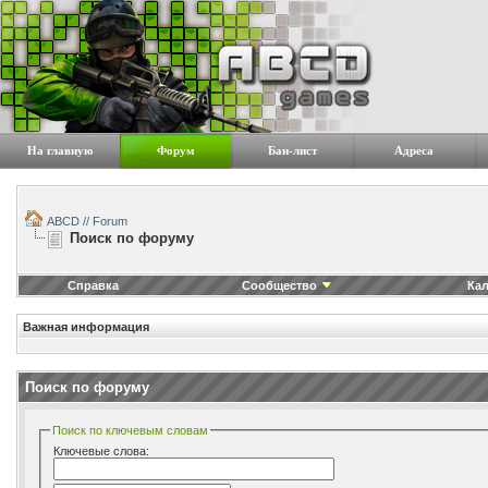
На главную
Форум
Бан-лист
Адреса
ABCD // Forum
Поиск по форуму
Справка
Сообщество
Ка
Важная информация
Поиск по форуму
Поиск по ключевым словам
Ключевые слова: