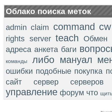
Облако поиска меток
cw
command
admin
claim
teach
rights
server
Обмен
вопрос
адреса
анкета
баги
либо
мануал
ме
команды
ошибки
подобные
покупка
п
сайт
сервер
серверов
управление
форум
что
щит