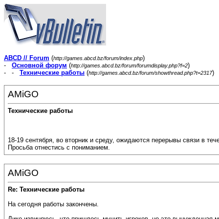
ABCD // Forum
(
)
http://games.abcd.bz/forum/index.php
-
Основной форум
(
)
http://games.abcd.bz/forum/forumdisplay.php?f=2
- -
Технические работы
(
)
http://games.abcd.bz/forum/showthread.php?t=2317
AMiGO
Технические работы
18-19 сентября, во вторник и среду, ожидаются перерывы связи в теч
Просьба отнестись с пониманием.
AMiGO
Re: Технические работы
На сегодня работы закончены.
Дико извиняюсь, что пришлось мучить игроков, но это вынужденная м