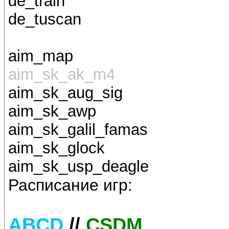
de_train
de_tuscan
aim_map
aim_sk_ak_m4
aim_sk_aug_sig
aim_sk_awp
aim_sk_galil_famas
aim_sk_glock
aim_sk_usp_deagle
Расписание игр:
ABCD
//
CSDM