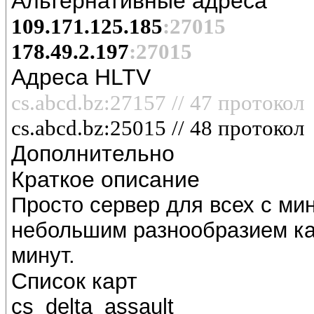
Альтернативные адреса
109.171.125.185
:27015
178.49.2.197
:27015
Адреса HLTV
cs.abcd.bz:27157 // 47 протокол
cs.abcd.bz:25015 // 48 протокол
Дополнительно
Краткое описание
Просто сервер для всех с ми
небольшим разнообразием ка
минут.
Список карт
cs_delta_assault