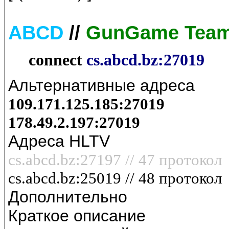
ABCD
//
GunGame Team
connect
cs.abcd.bz:27019
Альтернативные адреса
109.171.125.185:27019
178.49.2.197:27019
Адреса HLTV
cs.abcd.bz:27197 // 47 протокол
cs.abcd.bz:
25019
// 48 протокол
Дополнительно
Краткое описание