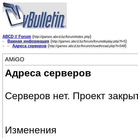
ABCD // Forum
(
)
http://games.abcd.bz/forum/index.php
-
Важная информация
(
)
http://games.abcd.bz/forum/forumdisplay.php?f=5
- -
Адреса серверов
(
)
http://games.abcd.bz/forum/showthread.php?t=548
AMiGO
Адреса серверов
Серверов нет. Проект закрыт
Изменения