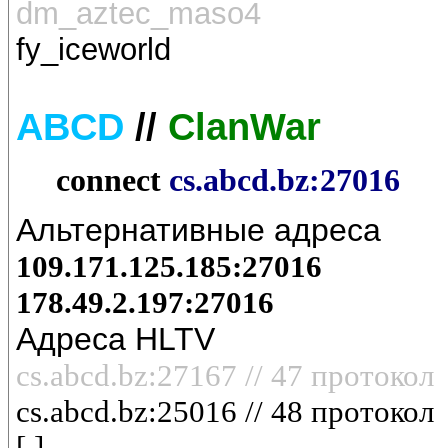
dm_aztec_maso4
fy_iceworld
ABCD
//
ClanWar
connect
cs.abcd.bz:27016
Альтернативные адреса
109.171.125.185:27016
178.49.2.197:27016
Адреса HLTV
cs.abcd.bz:27167 // 47 протокол
cs.abcd.bz:
25016
// 48 протокол
[ ]