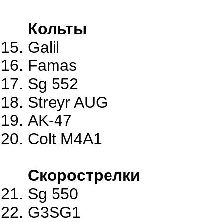
Кольты
Galil
Famas
Sg 552
Streyr AUG
AK-47
Colt M4A1
Скорострелки
Sg 550
G3SG1