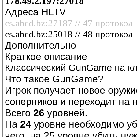
178.49.2.197:27018
Адреса HLTV
cs.abcd.bz:27187 // 47 протокол
cs.abcd.bz:
25018
// 48 протокол
Дополнительно
Краткое описание
Классический GunGame на кл
Что такое GunGame?
Игрок получает новое оружи
соперников и переходит на 
Всего
26
уровней.
На
24
уровне необходимо уби
чего, на 25 уровне убить нуж