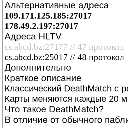
Альтернативные адреса
109.171.125.185:27017
178.49.2.197:27017
Адреса HLTV
cs.abcd.bz:27177 // 47 протокол
cs.abcd.bz:
25017
// 48 протокол
Дополнительно
Краткое описание
Классический DeathMatch с р
Карты меняются каждые 20 м
Что такое DeathMatch?
В отличие от обычного пабл