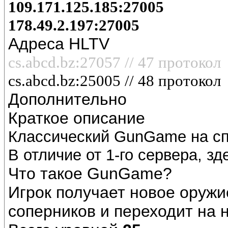
109.171.125.185:27005
178.49.2.197:27005
Адреса HLTV
cs.abcd.bz:27057 // 47 протокол
cs.abcd.bz:25005 // 48 протокол
Дополнительно
Краткое описание
Классический GunGame на сп
В отличие от 1-го сервера, з
Что такое GunGame?
Игрок получает новое оружи
соперников и переходит на 