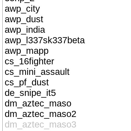
awp_city
awp_dust
awp_india
awp_l337sk337beta
awp_mapp
cs_16fighter
cs_mini_assault
cs_pf_dust
de_snipe_it5
dm_aztec_maso
dm_aztec_maso2
dm_aztec_maso3