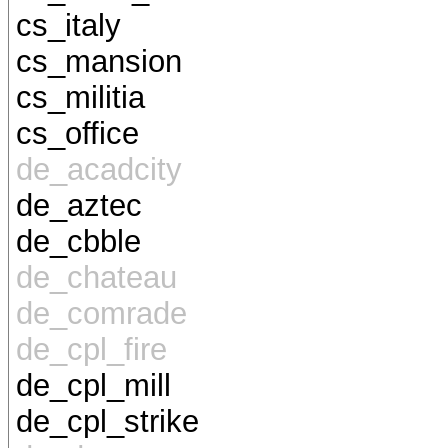
cs_italy
cs_mansion
cs_militia
cs_office
de_acadcity
de_aztec
de_cbble
de_chateau
de_comrade
de_cpl_fire
de_cpl_mill
de_cpl_strike