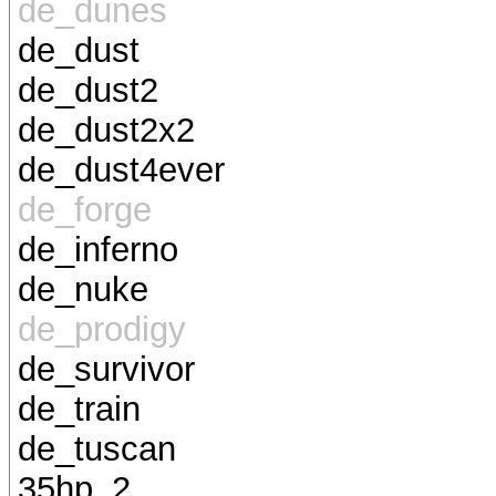
de_dunes
de_dust
de_dust2
de_dust2x2
de_dust4ever
de_forge
de_inferno
de_nuke
de_prodigy
de_survivor
de_train
de_tuscan
35hp_2