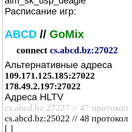
aim_sk_usp_deagle
Расписание игр:
ABCD
//
GoMix
connect
cs.abcd.bz:27022
Альтернативные адреса
109.171.125.185:27022
178.49.2.197:27022
Адреса HLTV
cs.abcd.bz:27227 // 47 протокол
cs.abcd.bz:
25022
// 48 протокол
[ ]