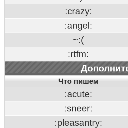
:crazy:
:angel:
~:(
:rtfm:
Дополнит
Что пишем
:acute:
:sneer:
:pleasantry: