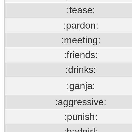
:tease:
:pardon:
:meeting:
:friends:
:drinks:
:ganja:
:aggressive:
:punish:
:badgirl: