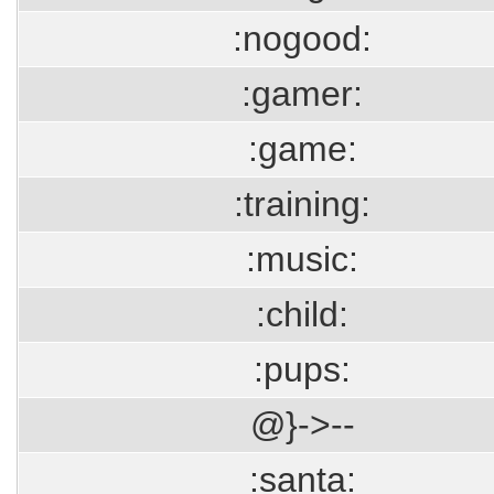
:nogood:
:gamer:
:game:
:training:
:music:
:child:
:pups:
@}->--
:santa: