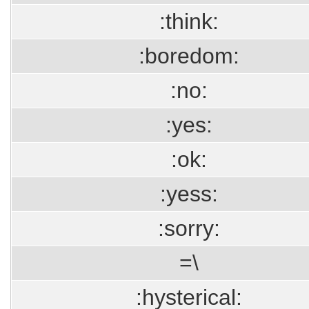
:think:
:boredom:
:no:
:yes:
:ok:
:yess:
:sorry:
=\
:hysterical: