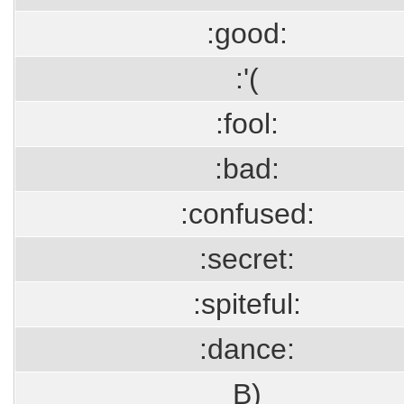
:good:
:'(
:fool:
:bad:
:confused:
:secret:
:spiteful:
:dance:
B)