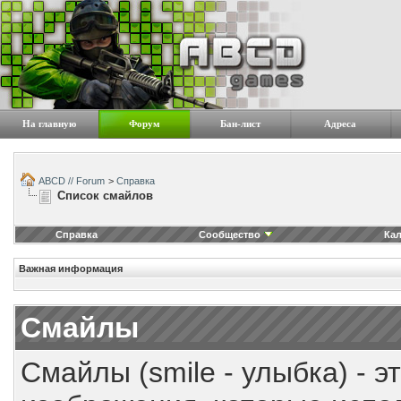
На главную
Форум
Бан-лист
Адреса
ABCD // Forum
>
Справка
Список смайлов
Справка
Сообщество
Ка
Важная информация
Смайлы
Смайлы (smile - улыбка) - 