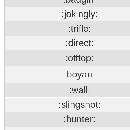
:jokingly:
:trifle:
:direct:
:offtop:
:boyan:
:wall:
:slingshot:
:hunter: