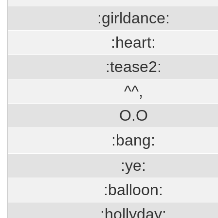
:girldance:
:heart:
:tease2:
^^,
O.O
:bang:
:ye:
:balloon:
:hollyday: