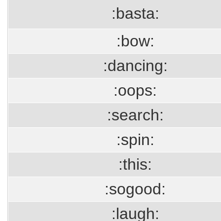
:basta:
:bow:
:dancing:
:oops:
:search:
:spin:
:this:
:sogood:
:laugh: