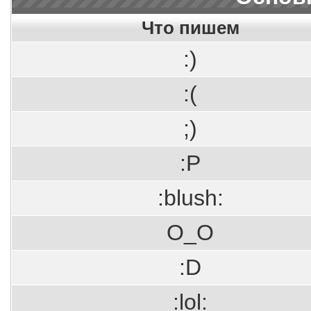
Что пишем
:)
:(
;)
:P
:blush:
O_O
:D
:lol: