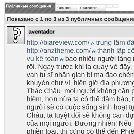
Публичные сообщения
Обо мне
Статистика
Показано с 1 по
3
из
3
публичных сообщени
aventador
http://biareview.com/
trung tâm đ
http://anztheme.com/
thành lập c
vụ kế toán
bao nhiêu người táng
rồi. Ngay trước khi ta quay về đây,
vạn tu sĩ nhân gian bị ma đạo chém
khuyên chư vị, hiện giờ địa phương
Thác Châu, mọi người không cần p
hiểm, hơn nữa ta có thể đảm bảo, t
người sẽ có cuộc sống sinh hoạt t
Châu, ta tuyệt đối sẽ không can dự
của mọi người. Đương nhiên! Nếu
phiền toái, thì cũng có thể đến Phi