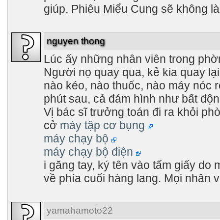
giúp, Phiêu Miểu Cung sẽ không l
nguyen thong
Lúc ấy những nhân viên trong phờn
Người nọ quay qua, kẻ kia quay lại
nào kéo, nào thuốc, nào máy nóc r
phút sau, cả đám hình như bất độ
Vị bác sĩ trưởng toán đi ra khỏi p
cở
máy tập cơ bụng
máy chạy bộ
máy chạy bộ điện
i găng tay, ký tên vào tấm giấy do m
về phía cuối hàng lang. Mọi nhân v
yamahamoto22