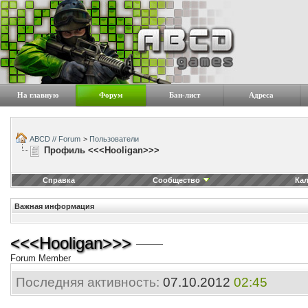
На главную
Форум
Бан-лист
Адреса
ABCD // Forum
>
Пользователи
Профиль <<<Hooligan>>>
Справка
Сообщество
Ка
Важная информация
<<<Hooligan>>>
Forum Member
Последняя активность:
07.10.2012
02:45