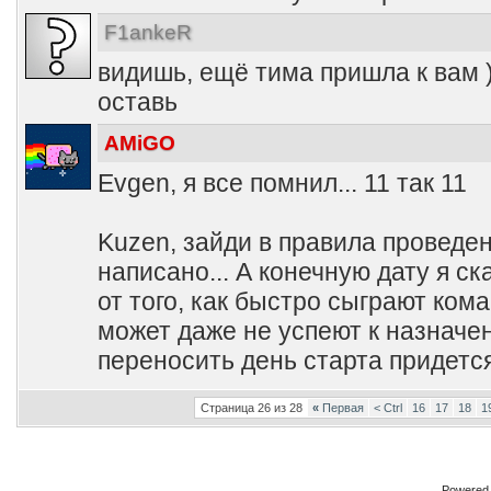
F1ankeR
видишь, ещё тима пришла к вам )
оставь
AMiGO
Evgen, я все помнил... 11 так 11
Kuzen, зайди в правила проведен
написано... А конечную дату я ск
от того, как быстро сыграют кома
может даже не успеют к назначе
переносить день старта придется
Страница 26 из 28
«
Первая
< Ctrl
16
17
18
1
Powered b