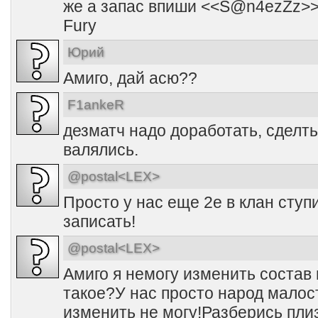
же а запас впиши <<S@n4ezZz>> 
Fury
Юрий
Амиго, дай асю??
F1ankeR
дезматч надо доработать, сделт
валялись.
@postal<LEX>
Просто у нас еще 2е в клан ступ
записать!
@postal<LEX>
Амиго я немогу изменить состав 
такое?У нас просто народ малос
изменить не могу!Разберись плиз