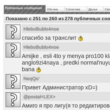
Публичные сообщения
Обо мне
Статистика
Друзья
Свя
Показано с 251 по
260
из
278
публичных со
HleboBublo4noe
спасибо за транслит
HleboBublo4noe
Amijke , esli 4to y menya pro100 k
anglo9zi4naya , predki normal'nuy
bana
NeqQo'
Привет Администратор xD=)
@postal<LEX>
Амиго я про лигу(я то редактиров