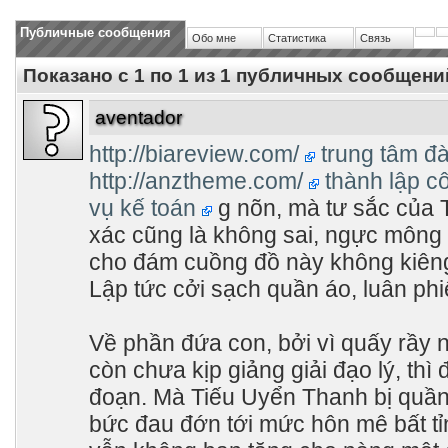
Публичные сообщения
Обо мне
Статистика
Связь
Показано с 1 по
1
из
1
публичных сообщени
aventador
http://biareview.com/
trung tâm đ
http://anztheme.com/
thành lập c
vụ kế toán
g nõn, mà tư sắc của 
xác cũng là không sai, ngực mông 
cho đám cuồng đồ này không kiêng 
Lập tức cởi sạch quần áo, luân ph
Về phần đứa con, bởi vì quấy rầy 
còn chưa kịp giảng giải đạo lý, thì
đoạn. Mà Tiếu Uyển Thanh bị quầ
bức đau đớn tới mức hôn mê bất t