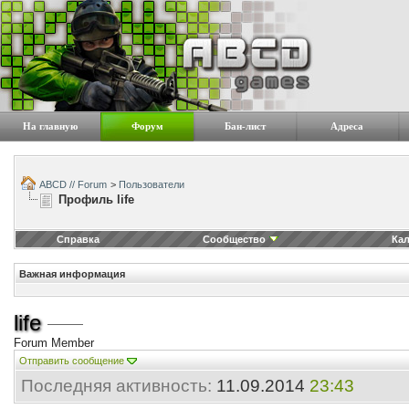
На главную
Форум
Бан-лист
Адреса
ABCD // Forum
>
Пользователи
Профиль life
Справка
Сообщество
Ка
Важная информация
life
Forum Member
Отправить сообщение
Последняя активность:
11.09.2014
23:43