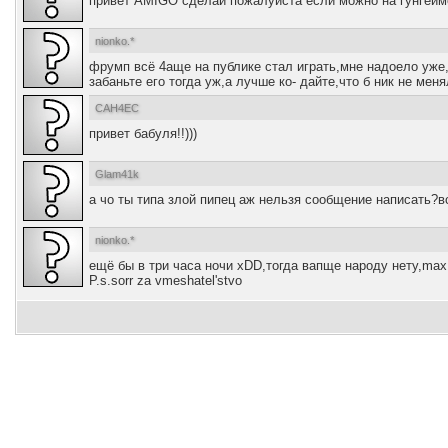
привет AMIGO сделай пожалуйста если можно на гунгейме
nionko.*
фрумп всё 4аще на публике стал играть,мне надоело уже,
забаньте его тогда уж,а лучше ко- дайте,что б ник не меня
CAH4EC
привет бабуля!!)))
Glam41k
а чо ты типа злой пипец аж нельзя сообщение написать?вс
nionko.*
ещё бы в три часа ночи xDD,тогда вапще народу нету,max 
P.s.sorr za vmeshatel'stvo