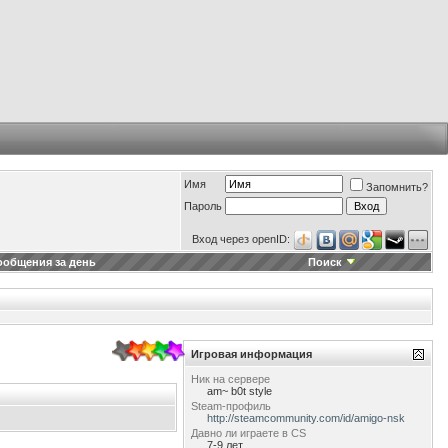
Имя
Запомнить?
Пароль
Вход через openID:
ообщения за день
Поиск
Игровая информация
Ник на сервере
am~ b0t style
Steam-профиль
http://steamcommunity.com/id/amigo-nsk
Давно ли играете в CS
7-9 лет