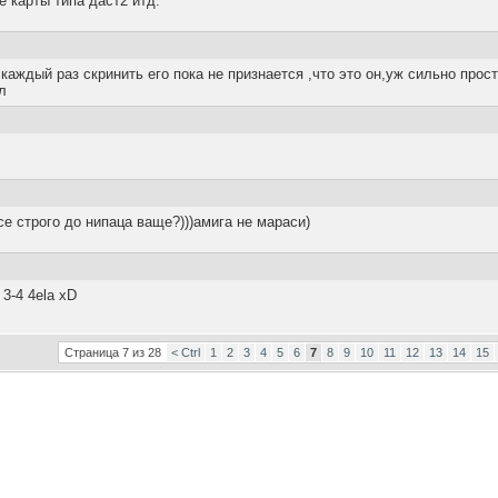
 карты типа даст2 итд.
каждый раз скринить его пока не признается ,что это он,уж сильно прос
л
е строго до нипаца ваще?)))амига не мараси)
3-4 4ela xD
Страница 7 из 28
< Ctrl
1
2
3
4
5
6
7
8
9
10
11
12
13
14
15