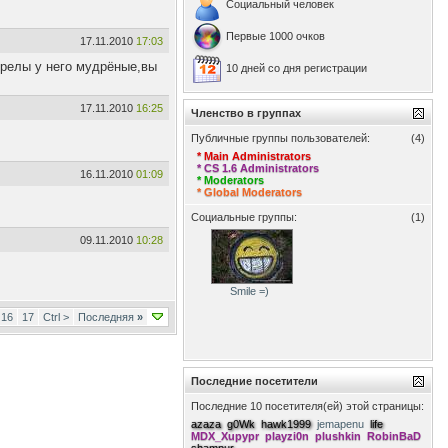
Социальный человек
Первые 1000 очков
17.11.2010
17:03
трелы у него мудрёные,вы
10 дней со дня регистрации
17.11.2010
16:25
Членство в группах
Публичные группы пользователей:
(4)
* Main Administrators
* CS 1.6 Administrators
16.11.2010
01:09
* Moderators
* Global Moderators
Социальные группы:
(1)
09.11.2010
10:28
Smile =)
16
17
Ctrl >
Последняя
»
Последние посетители
Последние 10 посетителя(ей) этой страницы:
azaza
g0Wk
hawk1999
jemapenu
life
MDX_Xupypr
playzi0n
plushkin
RobinBaD