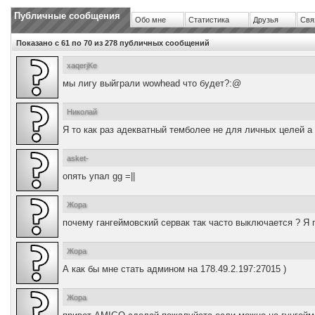
Публичные сообщения
Обо мне
Статистика
Друзья
Свя
Показано с 61 по
70
из
278
публичных сообщений
xaqerjKe
мы лигу выйграли wowhead что будет?:@
Николай
Я то как раз адекватный темболее не для личных целей а 
asket-
опять упал gg =||
Жора
почему гангеймовский сервак так часто выключается ? Я 
Жора
А как бы мне стать админом на 178.49.2.197:27015 )
Жора