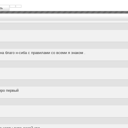
зь
на благо н-сиба с правилами со всеми я знаком .
про первый