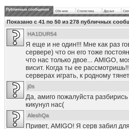
Публичные сообщения
Обо мне
Статистика
Друзья
Свя
Показано с 41 по
50
из
278
публичных сооб
HA1DUR54
Я еще и не один!!! Мне как раз г
сервере) что он его тоже постоян
что нас только двое... AMIGO, мо
висит. Когда ты ее рассмотришь!!
серверах играть, к родному тянет!
j0s
Да, амиго пожалуйста разбирись 
кикунул нас(
AleshQa
Привет, AMIGO! Я серв забил для