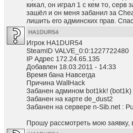
кикал, он играл 1 с кем то, серв 
зашёл и он меня забанил за Chea
лишить его админских прав. Спа
HA1DUR54
Игрок HA1DUR54
SteamID VALVE_0:0:1227722480
IP Адрес 172.24.65.135
Добавлен 18.03.2011 - 14:33
Время бана Навсегда
Причина WallHack
Забанен админом bot1kk! (bot1k)
Забанен на карте de_dust2
Забанен на сервере n-Sib.net : Pu
Прошу рассмотреть мою заявку, 