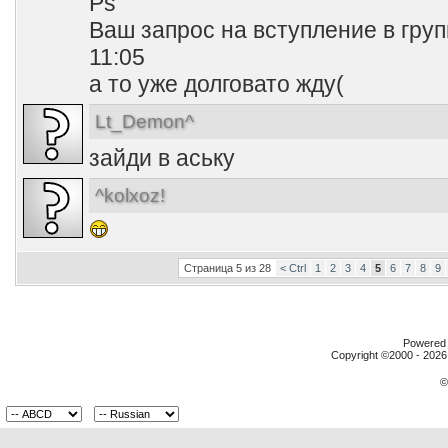
Ps
Ваш запрос на вступление в груп
11:05
а то уже долговато жду(
Lt_Demon^
зайди в аську
^kolxoz!
Страница 5 из 28
< Ctrl
1
2
3
4
5
6
7
8
9
Powered b
Copyright ©2000 - 2026,
©