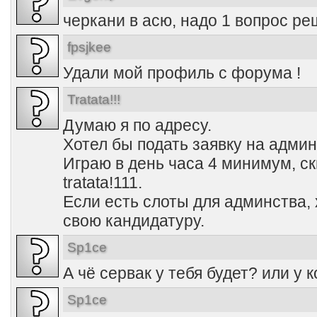
черкани в асю, надо 1 вопрос ре
fpsjkee
Удали мой профиль с форума !
Tratata!!!
Думаю я по адресу.
Хотел бы подать заявку на админс
Играю в день часа 4 минимум, ск
tratata!111.
Если есть слоты для админства,
свою кандидатуру.
Sp1ce
А чё сервак у тебя будет? или у к
Sp1ce