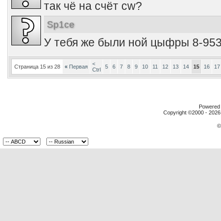
так чё на счёт cw?
Sp1ce
У тебя же были ной цыфры 8-953
<
Страница 15 из 28
«
Первая
5
6
7
8
9
10
11
12
13
14
15
16
17
Ctrl
Powered b
Copyright ©2000 - 2026,
©