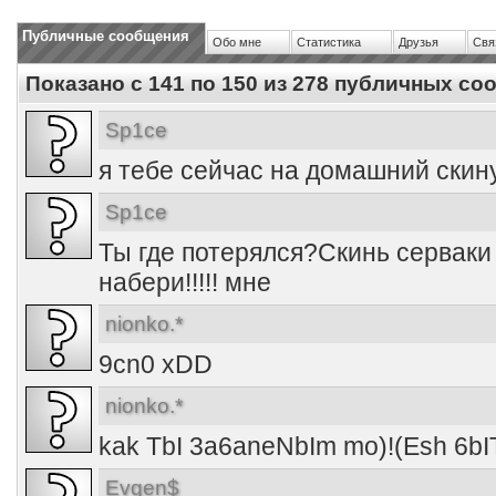
Публичные сообщения
Обо мне
Статистика
Друзья
Свя
Показано с 141 по
150
из
278
публичных со
Sp1ce
я тебе сейчас на домашний скин
Sp1ce
Ты где потерялся?Скинь серваки G
набери!!!!! мне
nionko.*
9cn0 xDD
nionko.*
kak TbI 3a6aneNbIm mo)!(Esh 6b
Evgen$