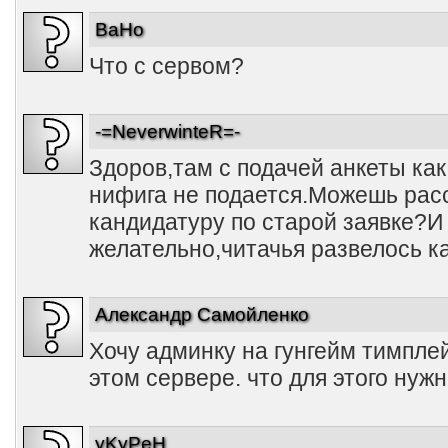
BaHo
Что с сервом?
-=NeverwinteR=-
Здоров,там с подачей анкеты ка
нифига не подается.Можешь рас
кандидатуру по старой заявке?И
желательно,читачья развелось к
Александр Самойленко
Хочу админку на гунгейм тимплей
этом сервере. что для этого нуж
yKyPeH