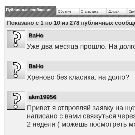
Публичные сообщения
Обо мне
Статистика
Друзья
Свя
Показано с 1 по
10
из
278
публичных сообщ
BaHo
Уже два месяца прошло. На долг
BaHo
Хреново без класика. на долго?
akm19956
Привет я отпровляй заявку на щ
написано с вами свяжуться чере
2 недели ( можешь посмотреть м