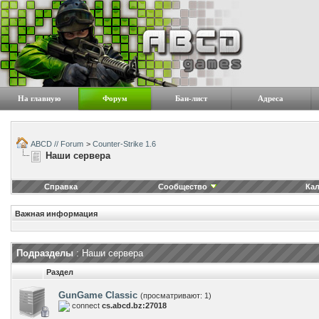
На главную
Форум
Бан-лист
Адреса
ABCD // Forum
>
Counter-Strike 1.6
Наши сервера
Справка
Сообщество
Ка
Важная информация
Подразделы
: Наши сервера
Раздел
GunGame Classic
(просматривают: 1)
connect
cs.abcd.bz:27018