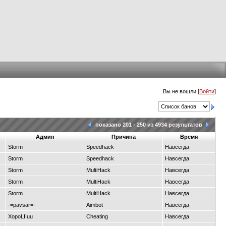
Вы не вошли [
Войти
]
показано 201 - 250 из 4934 результатов
Админ
Причина
Время
Storm
Speedhack
Навсегда
Storm
Speedhack
Навсегда
Storm
MultiHack
Навсегда
Storm
MultiHack
Навсегда
Storm
MultiHack
Навсегда
-=pavsar=-
Aimbot
Навсегда
XopoLIIuu
Cheating
Навсегда