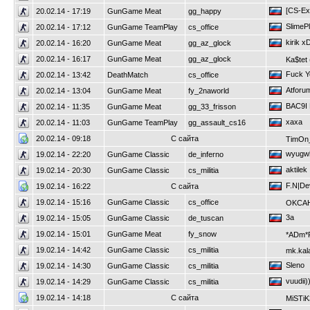
[CS-Exe
20.02.14 - 17:19
GunGame Meat
gg_happy
SlimeP
20.02.14 - 17:12
GunGame TeamPlay
cs_office
kirik x
20.02.14 - 16:20
GunGame Meat
gg_az_glock
20.02.14 - 16:17
GunGame Meat
gg_az_glock
Ka$tet 
Fuck Y
20.02.14 - 13:42
DeathMatch
cs_office
Atforu
20.02.14 - 13:04
GunGame Meat
fy_2naworld
BAC9I
20.02.14 - 11:35
GunGame Meat
gg_33_frisson
xaxa
20.02.14 - 11:03
GunGame TeamPlay
gg_assault_cs16
20.02.14 - 09:18
С сайта
TimOn
wyugwh
19.02.14 - 22:20
GunGame Classic
de_inferno
aktilek
19.02.14 - 20:30
GunGame Classic
cs_militia
F.N|Dev
19.02.14 - 16:22
С сайта
19.02.14 - 15:16
GunGame Classic
cs_office
OKCA
3a
19.02.14 - 15:05
GunGame Classic
de_tuscan
19.02.14 - 15:01
GunGame Meat
fy_snow
*ADm*P
19.02.14 - 14:42
GunGame Classic
cs_militia
mk.kala
Sleno
19.02.14 - 14:30
GunGame Classic
cs_militia
vuudii))
19.02.14 - 14:29
GunGame Classic
cs_militia
19.02.14 - 14:18
С сайта
MiSTiK