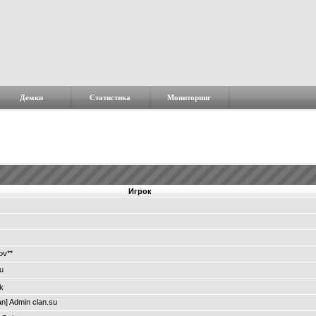
Демки
Статистика
Мониторинг
Игрок
ov**
u
k
n] Admin clan.su