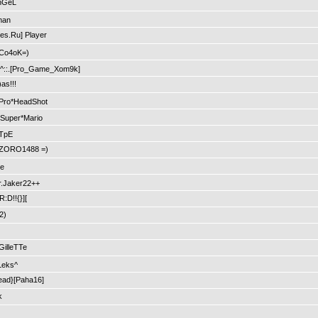
nGeL
man
s.Ru] Player
 Co4oK=)
^^::.[Pro_Game_Xom9k]
)as!!!
Pro*HeadShot
Super*Mario
TpE
xZORO1488 =)
ie
.Jaker22++
D!!{}][
2)
illeTTe
eks^
ad}[Paha16]
k