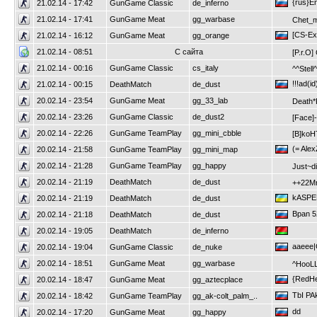
{rus}E
21.02.14 - 17:42
GunGame Classic
de_inferno
21.02.14 - 17:41
GunGame Meat
gg_warbase
Chet_
[CS-Exe
21.02.14 - 16:12
GunGame Meat
gg_orange
21.02.14 - 08:51
С сайта
[P.r.O]
21.02.14 - 00:16
GunGame Classic
cs_italy
^^Stell
!!!ad(id
21.02.14 - 00:15
DeathMatch
de_dust
20.02.14 - 23:54
GunGame Meat
gg_33_lab
Death*
20.02.14 - 23:26
GunGame Classic
de_dust2
[Face]-
20.02.14 - 22:26
GunGame TeamPlay
gg_mini_cbble
[B]koH
(= Ale
20.02.14 - 21:58
GunGame TeamPlay
gg_mini_map
20.02.14 - 21:28
GunGame TeamPlay
gg_happy
Just~d
20.02.14 - 21:19
DeathMatch
de_dust
++22Mr
kASPER:
20.02.14 - 21:19
DeathMatch
de_dust
Bpan 5
20.02.14 - 21:18
DeathMatch
de_dust
20.02.14 - 19:05
DeathMatch
de_inferno
aaeee|G
20.02.14 - 19:04
GunGame Classic
de_nuke
20.02.14 - 18:51
GunGame Meat
gg_warbase
^HooLL
{RedHe
20.02.14 - 18:47
GunGame Meat
gg_aztecplace
TbI PA
20.02.14 - 18:42
GunGame TeamPlay
gg_ak-colt_palm_..
dd
20.02.14 - 17:20
GunGame Meat
gg_happy