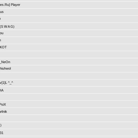
s.Ru] Player
lus
D
(S W A G)
ou
m
 KOT
_NeOn
iuhwol
[1]L ^_^
HA
siX
4nik
)
31