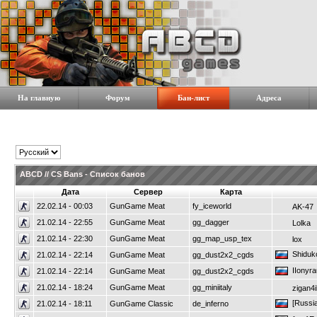
На главную
Форум
Бан-лист
Адреса
ABCD // CS Bans - Список банов
Дата
Сервер
Карта
22.02.14 - 00:03
GunGame Meat
fy_iceworld
AK-47
21.02.14 - 22:55
GunGame Meat
gg_dagger
Lolka
21.02.14 - 22:30
GunGame Meat
gg_map_usp_tex
lox
Shiduk
21.02.14 - 22:14
GunGame Meat
gg_dust2x2_cgds
IIonyra
21.02.14 - 22:14
GunGame Meat
gg_dust2x2_cgds
21.02.14 - 18:24
GunGame Meat
gg_miniitaly
zigan4i
[Russia
21.02.14 - 18:11
GunGame Classic
de_inferno